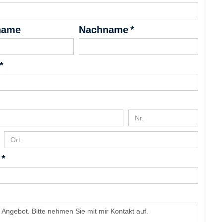
name
Nachname *
*
 *