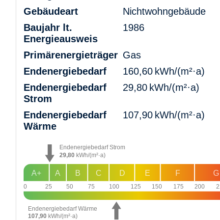
Gebäudeart
Nichtwohngebäude
Baujahr lt.
1986
Energieausweis
Primärenergieträger
Gas
Endenergie­bedarf
160,60 kWh/(m²·a)
Endenergie­bedarf
29,80 kWh/(m²·a)
Strom
Endenergie­bedarf
107,90 kWh/(m²·a)
Wärme
Endenergiebedarf Strom
29,80
kWh/(m²·a)
A+
A
B
C
D
E
F
G
0
25
50
75
100
125
150
175
200
2
Endenergiebedarf Wärme
107,90
kWh/(m²·a)