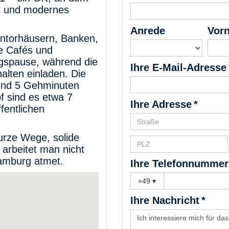
bt und modernes
Anrede
Vor
ontorhäusern, Banken,
he Cafés und
agspause, während die
Ihre E-Mail-Adresse 
alten einladen. Die
rund 5 Gehminuten
 sind es etwa 7
Ihre Adresse *
fentlichen
kurze Wege, solide
arbeitet man nicht
Hamburg atmet.
Ihre Telefonnummer
+49
▾
Ihre Nachricht *