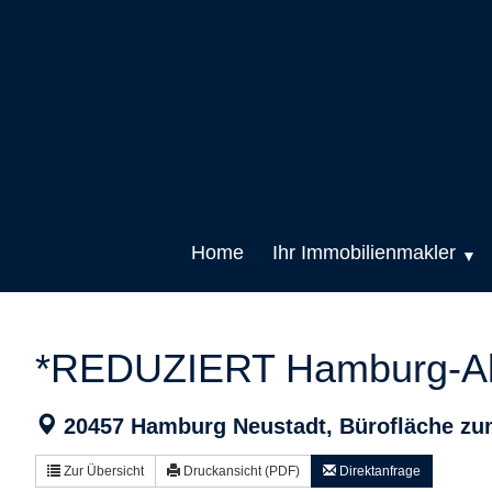
Sprung
zum
Inhalt
Home
Ihr Immobilienmakler
*REDUZIERT Hamburg-Alts
20457 Hamburg Neustadt, Bürofläche zu
Zur Übersicht
Druckansicht (PDF)
Direktanfrage