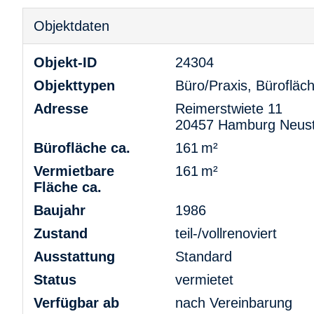
Objektdaten
Objekt-ID
24304
Objekttypen
Büro/Praxis, Bürofläc
Adresse
Reimerstwiete 11
20457 Hamburg Neust
Bürofläche ca.
161 m²
Vermietbare
161 m²
Fläche ca.
Baujahr
1986
Zustand
teil-/vollrenoviert
Ausstattung
Standard
Status
vermietet
Verfügbar ab
nach Vereinbarung